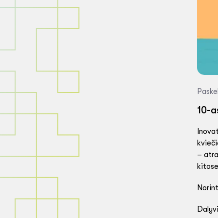
Paske
10-a
Inovat
kvieči
– atra
kitose
Norint
Dalyv