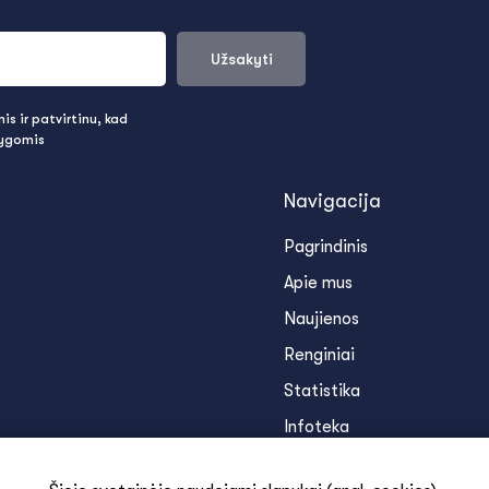
Užsakyti
s ir patvirtinu, kad
lygomis
Navigacija
Pagrindinis
Apie mus
Naujienos
Renginiai
Statistika
Infoteka
Kontaktai