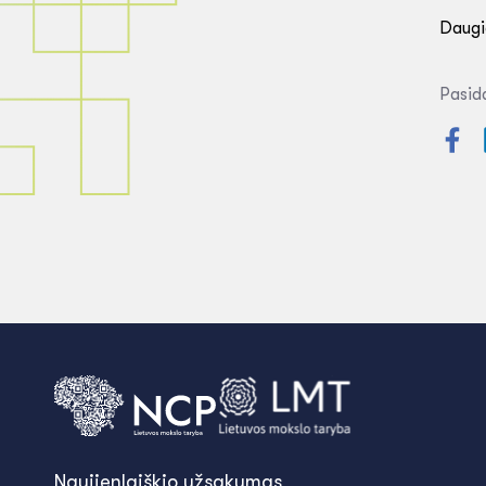
Daugia
Pasida
Naujienlaiškio užsakymas