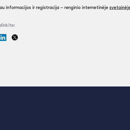
u informacijos ir registracija – renginio internetinėje
svetainėj
linkite: