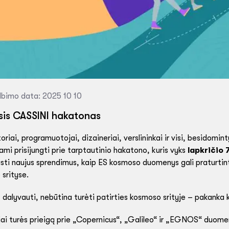
lbimo data: 2025 10 10
sis CASSINI hakatonas
oriai, programuotojai, dizaineriai, verslininkai ir visi, besidom
ami prisijungti prie tarptautinio hakatono, kuris vyks
lapkričio
sti naujus sprendimus, kaip ES kosmoso duomenys gali praturtinti 
 srityse.
 dalyvauti, nebūtina turėti patirties kosmoso srityje – pakanka
iai turės prieigą prie „Copernicus“, „Galileo“ ir „EGNOS“ duome