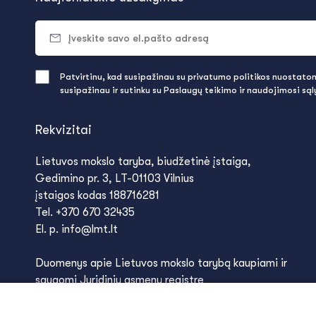
Patvirtinu, kad susipažinau su privatumo politikos nuostatomi
susipažinau ir sutinku su Paslaugų teikimo ir naudojimosi są
Rekvizitai
Lietuvos mokslo taryba, biudžetinė įstaiga,
Gedimino pr. 3, LT-01103 Vilnius
įstaigos kodas 188716281
Tel. +370 670 32435
El. p. info@lmt.lt
Duomenys apie Lietuvos mokslo tarybą kaupiami ir
saugomi Juridinių asmenų registre