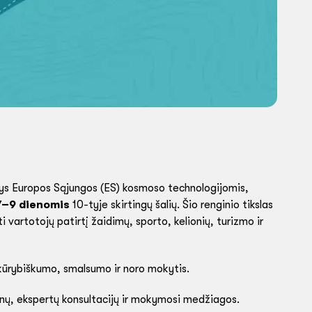
intys Europos Sąjungos (ES) kosmoso technologijomis,
 7–9 dienomis
10-tyje skirtingų šalių. Šio renginio tikslas
vartotojų patirtį žaidimų, sporto, kelionių, turizmo ir
 kūrybiškumo, smalsumo ir noro mokytis.
nų, ekspertų konsultacijų ir mokymosi medžiagos.