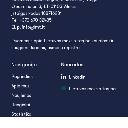
Gedimino pr. 3, LT-01103 Vilnius
įstaigos kodas 188716281
Tel. +370 670 32435
El. p. info@lmt.lt
Duomenys apie Lietuvos mokslo tarybą kaupiami ir
saugomi Juridinių asmenų registre
Navigacija
Nuorodos
Pagrindinis
LinkedIn
Apie mus
Lietuvos mokslo taryba
Naujienos
Renginiai
Statistika
Infoteka