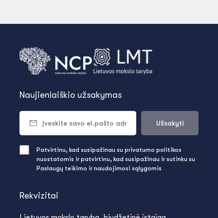
Naujienlaiškio užsakymas
Užsakyti
Patvirtinu, kad susipažinau su privatumo politikos
nuostatomis ir patvirtinu, kad susipažinau ir sutinku su
Paslaugų teikimo ir naudojimosi sąlygomis
Rekvizitai
Lietuvos mokslo taryba, biudžetinė įstaiga,