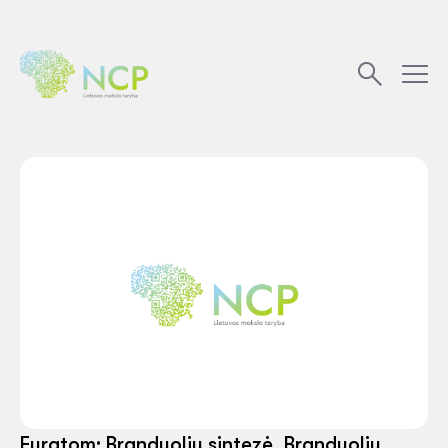
Euratom: Branduolių sintezė, Branduolių