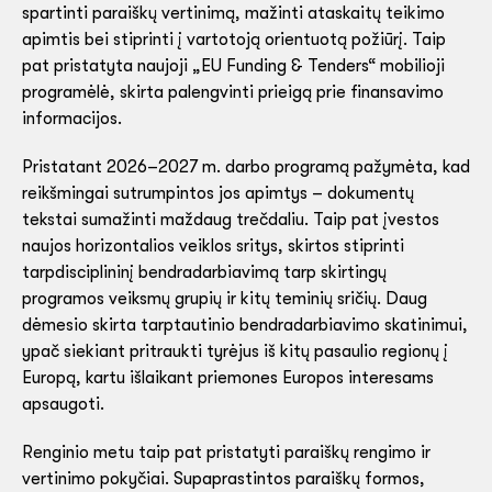
spartinti paraiškų vertinimą, mažinti ataskaitų teikimo
apimtis bei stiprinti į vartotoją orientuotą požiūrį. Taip
pat pristatyta naujoji „EU Funding & Tenders“ mobilioji
programėlė, skirta palengvinti prieigą prie finansavimo
informacijos.
Pristatant 2026–2027 m. darbo programą pažymėta, kad
reikšmingai sutrumpintos jos apimtys – dokumentų
tekstai sumažinti maždaug trečdaliu. Taip pat įvestos
naujos horizontalios veiklos sritys, skirtos stiprinti
tarpdisciplininį bendradarbiavimą tarp skirtingų
programos veiksmų grupių ir kitų teminių sričių. Daug
dėmesio skirta tarptautinio bendradarbiavimo skatinimui,
ypač siekiant pritraukti tyrėjus iš kitų pasaulio regionų į
Europą, kartu išlaikant priemones Europos interesams
apsaugoti.
Renginio metu taip pat pristatyti paraiškų rengimo ir
vertinimo pokyčiai. Supaprastintos paraiškų formos,