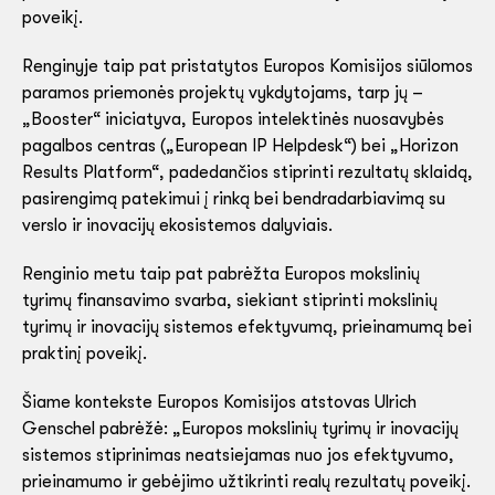
poveikį.
Renginyje taip pat pristatytos Europos Komisijos siūlomos
paramos priemonės projektų vykdytojams, tarp jų –
„Booster“ iniciatyva, Europos intelektinės nuosavybės
pagalbos centras („European IP Helpdesk“) bei „Horizon
Results Platform“, padedančios stiprinti rezultatų sklaidą,
pasirengimą patekimui į rinką bei bendradarbiavimą su
verslo ir inovacijų ekosistemos dalyviais.
Renginio metu taip pat pabrėžta Europos mokslinių
tyrimų finansavimo svarba, siekiant stiprinti mokslinių
tyrimų ir inovacijų sistemos efektyvumą, prieinamumą bei
praktinį poveikį.
Šiame kontekste Europos Komisijos atstovas Ulrich
Genschel pabrėžė: „Europos mokslinių tyrimų ir inovacijų
sistemos stiprinimas neatsiejamas nuo jos efektyvumo,
prieinamumo ir gebėjimo užtikrinti realų rezultatų poveikį.