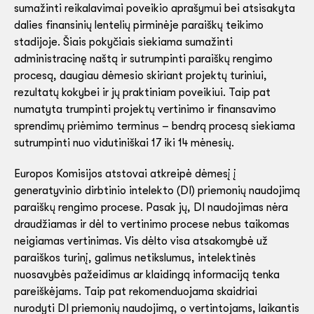
sumažinti reikalavimai poveikio aprašymui bei atsisakyta
dalies finansinių lentelių pirminėje paraiškų teikimo
stadijoje. Šiais pokyčiais siekiama sumažinti
administracinę naštą ir sutrumpinti paraiškų rengimo
procesą, daugiau dėmesio skiriant projektų turiniui,
rezultatų kokybei ir jų praktiniam poveikiui. Taip pat
numatyta trumpinti projektų vertinimo ir finansavimo
sprendimų priėmimo terminus – bendrą procesą siekiama
sutrumpinti nuo vidutiniškai 17 iki 14 mėnesių.
Europos Komisijos atstovai atkreipė dėmesį į
generatyvinio dirbtinio intelekto (DI) priemonių naudojimą
paraiškų rengimo procese. Pasak jų, DI naudojimas nėra
draudžiamas ir dėl to vertinimo procese nebus taikomas
neigiamas vertinimas. Vis dėlto visa atsakomybė už
paraiškos turinį, galimus netikslumus, intelektinės
nuosavybės pažeidimus ar klaidingą informaciją tenka
pareiškėjams. Taip pat rekomenduojama skaidriai
nurodyti DI priemonių naudojimą, o vertintojams, laikantis