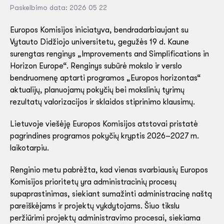
Paskelbimo data: 2026 05 22
Europos Komisijos iniciatyva, bendradarbiaujant su
Vytauto Didžiojo universitetu, gegužės 19 d. Kaune
surengtas renginys „Improvements and Simplifications in
Horizon Europe“. Renginys subūrė mokslo ir verslo
bendruomenę aptarti programos „Europos horizontas“
aktualijų, planuojamų pokyčių bei mokslinių tyrimų
rezultatų valorizacijos ir sklaidos stiprinimo klausimų.
Lietuvoje viešėję Europos Komisijos atstovai pristatė
pagrindines programos pokyčių kryptis 2026–2027 m.
laikotarpiu.
Renginio metu pabrėžta, kad vienas svarbiausių Europos
Komisijos prioritetų yra administracinių procesų
supaprastinimas, siekiant sumažinti administracinę naštą
pareiškėjams ir projektų vykdytojams. Šiuo tikslu
peržiūrimi projektų administravimo procesai, siekiama