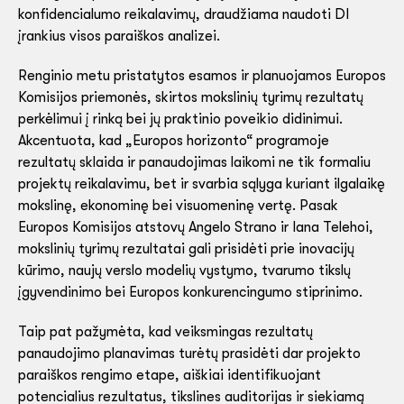
konfidencialumo reikalavimų, draudžiama naudoti DI
įrankius visos paraiškos analizei.
Renginio metu pristatytos esamos ir planuojamos Europos
Komisijos priemonės, skirtos mokslinių tyrimų rezultatų
perkėlimui į rinką bei jų praktinio poveikio didinimui.
Akcentuota, kad „Europos horizonto“ programoje
rezultatų sklaida ir panaudojimas laikomi ne tik formaliu
projektų reikalavimu, bet ir svarbia sąlyga kuriant ilgalaikę
mokslinę, ekonominę bei visuomeninę vertę. Pasak
Europos Komisijos atstovų Angelo Strano ir Iana Telehoi,
mokslinių tyrimų rezultatai gali prisidėti prie inovacijų
kūrimo, naujų verslo modelių vystymo, tvarumo tikslų
įgyvendinimo bei Europos konkurencingumo stiprinimo.
Taip pat pažymėta, kad veiksmingas rezultatų
panaudojimo planavimas turėtų prasidėti dar projekto
paraiškos rengimo etape, aiškiai identifikuojant
potencialius rezultatus, tikslines auditorijas ir siekiamą