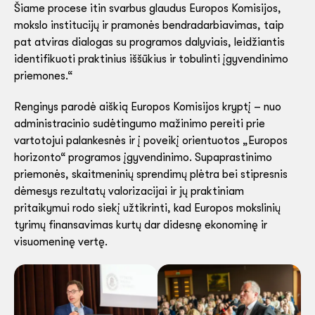
Šiame procese itin svarbus glaudus Europos Komisijos,
mokslo institucijų ir pramonės bendradarbiavimas, taip
pat atviras dialogas su programos dalyviais, leidžiantis
identifikuoti praktinius iššūkius ir tobulinti įgyvendinimo
priemones.“
Renginys parodė aiškią Europos Komisijos kryptį – nuo
administracinio sudėtingumo mažinimo pereiti prie
vartotojui palankesnės ir į poveikį orientuotos „Europos
horizonto“ programos įgyvendinimo. Supaprastinimo
priemonės, skaitmeninių sprendimų plėtra bei stipresnis
dėmesys rezultatų valorizacijai ir jų praktiniam
pritaikymui rodo siekį užtikrinti, kad Europos mokslinių
tyrimų finansavimas kurtų dar didesnę ekonominę ir
visuomeninę vertę.