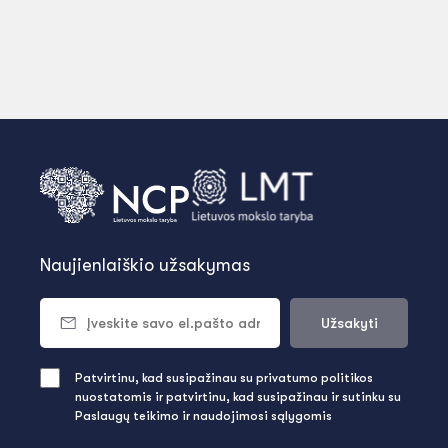
Naujienlaiškio užsakymas
Užsakyti
Patvirtinu, kad susipažinau su privatumo politikos
nuostatomis ir patvirtinu, kad susipažinau ir sutinku su
Paslaugų teikimo ir naudojimosi sąlygomis