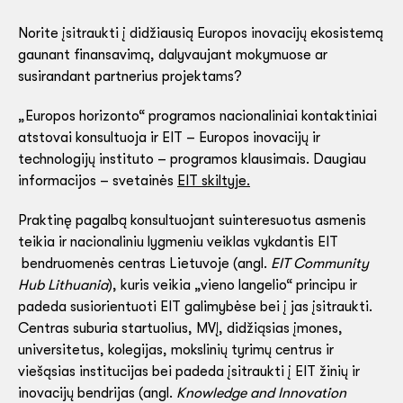
Norite įsitraukti į didžiausią Europos inovacijų ekosistemą
gaunant finansavimą, dalyvaujant mokymuose ar
susirandant partnerius projektams?
„Europos horizonto“ programos nacionaliniai kontaktiniai
atstovai konsultuoja ir EIT – Europos inovacijų ir
technologijų instituto – programos klausimais. Daugiau
informacijos – svetainės
EIT skiltyje.
Praktinę pagalbą konsultuojant suinteresuotus asmenis
teikia ir nacionaliniu lygmeniu veiklas vykdantis EIT
bendruomenės centras Lietuvoje (angl.
EIT Community
Hub Lithuania
), kuris veikia „vieno langelio“ principu ir
padeda susiorientuoti EIT galimybėse bei į jas įsitraukti.
Centras suburia startuolius, MVĮ, didžiąsias įmones,
universitetus, kolegijas, mokslinių tyrimų centrus ir
viešąsias institucijas bei padeda įsitraukti į EIT žinių ir
inovacijų bendrijas (angl.
Knowledge and Innovation