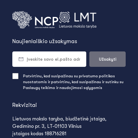
Naujienlaiškio užsakymas
Užsakyti
Patvirtinu, kad susipažinau su privatumo politikos
nuostatomis ir patvirtinu, kad susipažinau ir sutinku su
Paslaugų teikimo ir naudojimosi sąlygomis
Rekvizitai
Lietuvos mokslo taryba, biudžetinė įstaiga,
Gedimino pr. 3, LT-01103 Vilnius
įstaigos kodas 188716281