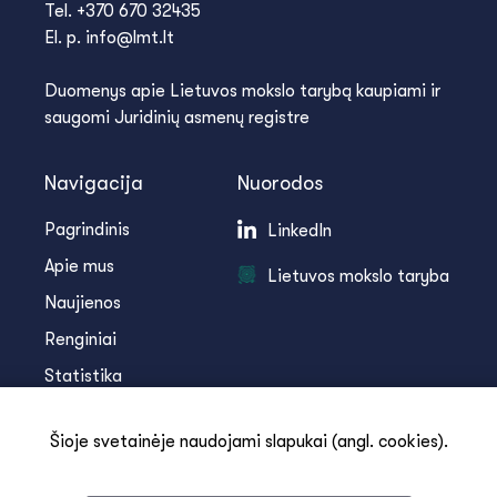
Tel. +370 670 32435
El. p. info@lmt.lt
Duomenys apie Lietuvos mokslo tarybą kaupiami ir
saugomi Juridinių asmenų registre
Navigacija
Nuorodos
Pagrindinis
LinkedIn
Apie mus
Lietuvos mokslo taryba
Naujienos
Renginiai
Statistika
Infoteka
Šioje svetainėje naudojami slapukai (angl. cookies).
Kontaktai