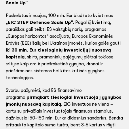
Scale Up“
Paskelbtas ir naujas, 100 mln. Eur biudžeto kvietimas
„
EIC STEP Defence Scale Up
“. Pagal šį kvietimą,
paraiškas gali teikti ES valstybių narių, programos
„Europos horizontas“ asocijuotų Europos Ekonominės
Erdvės (EEE) šalių bei Ukrainos įmonės, kurios galės gauti
iki
30 mln. Eur tiesioginių investicijų į nuosavą
kapitalą
, skirtų pramoninių pajėgumų plėtrai tokiose
srityse kaip oro ir priešraketinė gynyba, dronai ir
priešdroninės sistemos bei kitos kritinės gynybos
technologijos.
Svarbu pažymėti, kad ES finansavimo
programa
pirmąkart tiesiogiai investuoja į gynybos
įmonių nuosavą kapitalą
. EIC investuos ne viena –
kartu su privačiais investuotojais finansuos stambius,
dažniausiai 50-150 mln. Eur ar didesnius sandorius. Bendra
pritraukto kapitalo suma turėtų bent 3-5 kartus viršyti