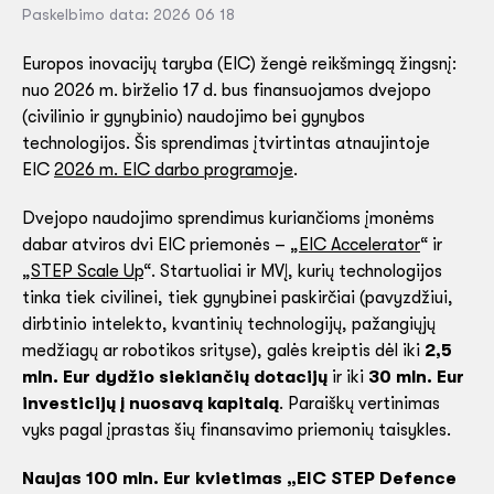
Paskelbimo data: 2026 06 18
Europos inovacijų taryba (EIC) žengė reikšmingą žingsnį:
nuo 2026 m. birželio 17 d. bus finansuojamos dvejopo
(civilinio ir gynybinio) naudojimo bei gynybos
technologijos. Šis sprendimas įtvirtintas atnaujintoje
EIC
2026 m. EIC darbo programoje
.
Dvejopo naudojimo sprendimus kuriančioms įmonėms
dabar atviros dvi EIC priemonės – „
EIC Accelerator
“ ir
„
STEP Scale Up
“. Startuoliai ir MVĮ, kurių technologijos
tinka tiek civilinei, tiek gynybinei paskirčiai (pavyzdžiui,
dirbtinio intelekto, kvantinių technologijų, pažangiųjų
medžiagų ar robotikos srityse), galės kreiptis dėl iki
2,5
mln. Eur dydžio siekiančių dotacijų
ir iki
30 mln. Eur
investicijų į nuosavą kapitalą
. Paraiškų vertinimas
vyks pagal įprastas šių finansavimo priemonių taisykles.
Naujas 100 mln. Eur kvietimas „EIC STEP Defence