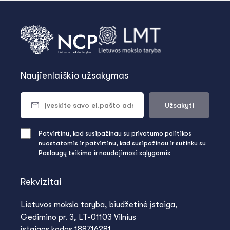
Naujienlaiškio užsakymas
Užsakyti
Patvirtinu, kad susipažinau su privatumo politikos
nuostatomis ir patvirtinu, kad susipažinau ir sutinku su
Paslaugų teikimo ir naudojimosi sąlygomis
Rekvizitai
Lietuvos mokslo taryba, biudžetinė įstaiga,
Gedimino pr. 3, LT-01103 Vilnius
įstaigos kodas 188716281