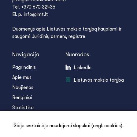
Tel. +370 670 32435
El. p. info@lmt.lt
Duomenys apie Lietuvos mokslo tarybą kaupiami ir
saugomi Juridinių asmenų registre
Navigacija
Nuorodos
Pagrindinis
LinkedIn
Apie mus
Lietuvos mokslo taryba
Naujienos
Renginiai
Statistika
Infoteka
Šioje svetainėje naudojami slapukai (angl. cookies).
Kontaktai