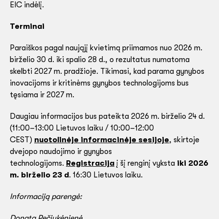
EIC indėlį.
Terminai
Paraiškos pagal naująjį kvietimą priimamos nuo 2026 m.
birželio 30 d. iki spalio 28 d., o rezultatus numatoma
skelbti 2027 m. pradžioje. Tikimasi, kad parama gynybos
inovacijoms ir kritinėms gynybos technologijoms bus
tęsiama ir 2027 m.
Daugiau informacijos bus pateikta 2026 m. birželio 24 d.
(11:00–13:00 Lietuvos laiku / 10:00–12:00
CEST)
nuotolinėje informacinėje sesijoje
, skirtoje
dvejopo naudojimo ir gynybos
technologijoms.
Registracija
į šį renginį vyksta
iki 2026
m. birželio 23 d
. 16:30 Lietuvos laiku.
Informaciją parengė:
Donata Pečiukėnienė