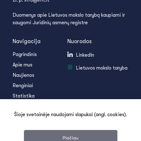
El. p. info@lmt.lt
Duomenys apie Lietuvos mokslo tarybą kaupiami ir
saugomi Juridinių asmenų registre
Navigacija
Nuorodos
Pagrindinis
LinkedIn
Apie mus
Lietuvos mokslo taryba
Naujienos
Renginiai
Statistika
Infoteka
Šioje svetainėje naudojami slapukai (angl. cookies).
Kontaktai
Plačiau