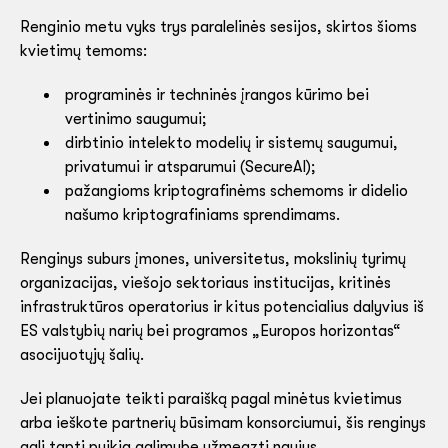
Renginio metu vyks trys paralelinės sesijos, skirtos šioms
kvietimų temoms:
programinės ir techninės įrangos kūrimo bei
vertinimo saugumui;
dirbtinio intelekto modelių ir sistemų saugumui,
privatumui ir atsparumui (SecureAI);
pažangioms kriptografinėms schemoms ir didelio
našumo kriptografiniams sprendimams.
Renginys suburs įmones, universitetus, mokslinių tyrimų
organizacijas, viešojo sektoriaus institucijas, kritinės
infrastruktūros operatorius ir kitus potencialius dalyvius iš
ES valstybių narių bei programos „Europos horizontas“
asocijuotųjų šalių.
Jei planuojate teikti paraišką pagal minėtus kvietimus
arba ieškote partnerių būsimam konsorciumui, šis renginys
gali tapti puikia galimybe užmegzti naujus