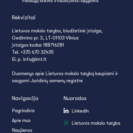
Paslaugų teikimo ir naudojimosi sąlygomis
Rekvizitai
Lietuvos mokslo taryba, biudžetinė įstaiga,
Gedimino pr. 3, LT-01103 Vilnius
įstaigos kodas 188716281
Tel. +370 670 32435
El. p. info@lmt.lt
Duomenys apie Lietuvos mokslo tarybą kaupiami ir
saugomi Juridinių asmenų registre
Navigacija
Nuorodos
Pagrindinis
LinkedIn
Apie mus
Lietuvos mokslo taryba
Naujienos