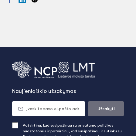
Naujienlaiškio užsakymas
Užsakyti
Patvirtinu, kad susipažinau su privatumo politikos
nuostatomis ir patvirtinu, kad susipažinau ir sutinku su