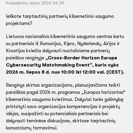
Paskelbimo data: 2026 06 29
Ieškote tarptautinių partnerių kibernetinio saugumo
projektams?
Lietuvos nacionalinis kibernetinio saugumo centras kartu
su partneriais iš Rumunijos, Kipro, Nyderlandų, Airijos ir
Kroatijos kviečia dalyvauti nuotoliniame partnerių
paieškos renginyje
„Cross-Border Horizon Europe
Cybersecurity Matchmaking Event“, kuris vyks
2026 m. liepos 8 d. nuo 10:00 iki 12:00 val. (CEST).
Renginys skirtas organizacijoms, planuojančioms teikti
paraiškas pagal 2026 m. programos „Europos horizontas“
kibernetinio saugumo kvietimus. Dalyviai turės galimybę
pristatyti savo organizacijos kompetencijas ir projektų
idėjas, susipažinti su potencialiais partneriais bei
dalyvauti teminėse diskusijose, skirtose tarptautinių
konsorciumų formavimui.