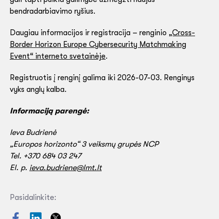
bendradarbiavimo ryšius.
Daugiau informacijos ir registracija – renginio
„Cross-
Border Horizon Europe Cybersecurity Matchmaking
Event“ interneto svetainėje
.
Registruotis į renginį galima iki 2026-07-03. Renginys
vyks anglų kalba.
Informaciją parengė:
Ieva Budrienė
„Europos horizonto“ 3 veiksmų grupės NCP
Tel. +370 684 03 247
El. p.
ieva.budriene@lmt.lt
Pasidalinkite: