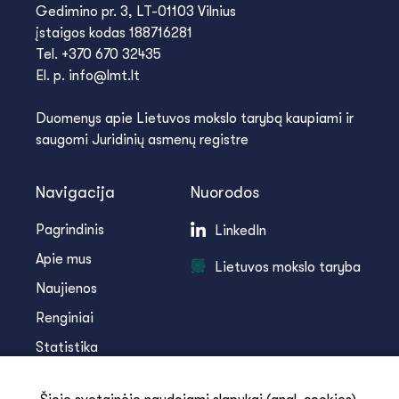
Gedimino pr. 3, LT-01103 Vilnius
įstaigos kodas 188716281
Tel. +370 670 32435
El. p. info@lmt.lt
Duomenys apie Lietuvos mokslo tarybą kaupiami ir
saugomi Juridinių asmenų registre
Navigacija
Nuorodos
Pagrindinis
LinkedIn
Apie mus
Lietuvos mokslo taryba
Naujienos
Renginiai
Statistika
Infoteka