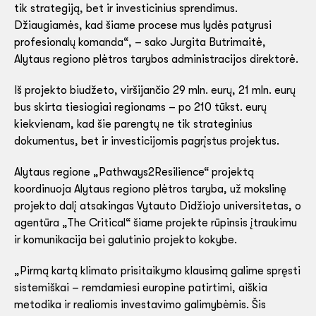
tik strategiją, bet ir investicinius sprendimus.
Džiaugiamės, kad šiame procese mus lydės patyrusi
profesionalų komanda“, – sako Jurgita Butrimaitė,
Alytaus regiono plėtros tarybos administracijos direktorė.
Iš projekto biudžeto, viršijančio 29 mln. eurų, 21 mln. eurų
bus skirta tiesiogiai regionams – po 210 tūkst. eurų
kiekvienam, kad šie parengtų ne tik strateginius
dokumentus, bet ir investicijomis pagrįstus projektus.
Alytaus regione „Pathways2Resilience“ projektą
koordinuoja Alytaus regiono plėtros taryba, už mokslinę
projekto dalį atsakingas Vytauto Didžiojo universitetas, o
agentūra „The Critical“ šiame projekte rūpinsis įtraukimu
ir komunikacija bei galutinio projekto kokybe.
„Pirmą kartą klimato prisitaikymo klausimą galime spręsti
sistemiškai – remdamiesi europine patirtimi, aiškia
metodika ir realiomis investavimo galimybėmis. Šis