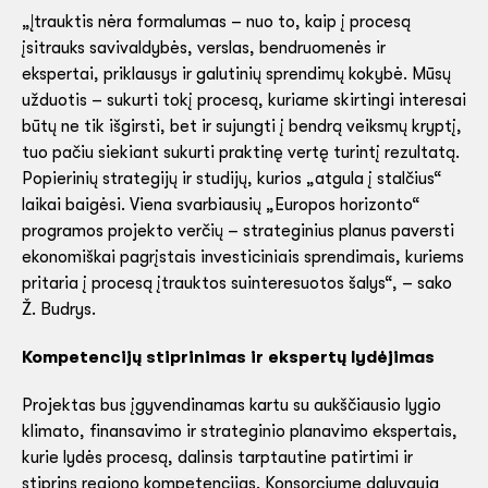
„Įtrauktis nėra formalumas – nuo to, kaip į procesą
įsitrauks savivaldybės, verslas, bendruomenės ir
ekspertai, priklausys ir galutinių sprendimų kokybė. Mūsų
užduotis – sukurti tokį procesą, kuriame skirtingi interesai
būtų ne tik išgirsti, bet ir sujungti į bendrą veiksmų kryptį,
tuo pačiu siekiant sukurti praktinę vertę turintį rezultatą.
Popierinių strategijų ir studijų, kurios „atgula į stalčius“
laikai baigėsi. Viena svarbiausių „Europos horizonto“
programos projekto verčių – strateginius planus paversti
ekonomiškai pagrįstais investiciniais sprendimais, kuriems
pritaria į procesą įtrauktos suinteresuotos šalys“, – sako
Ž. Budrys.
Kompetencijų stiprinimas ir ekspertų lydėjimas
Projektas bus įgyvendinamas kartu su aukščiausio lygio
klimato, finansavimo ir strateginio planavimo ekspertais,
kurie lydės procesą, dalinsis tarptautine patirtimi ir
stiprins regiono kompetencijas. Konsorciume dalyvauja