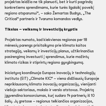
projektas leidžia ne tik planuoti, bet ir kurti pagrindą
konkretiems sprendimams, kurie turės ilgalaikį poveikį
regiono atsparumui“, – sako Žemartas Budrys, „The
Critical“ partneris ir Tvarumo komandos vedlys.
Tikslas – veiksmų ir investicijų kryptis
Projektas numato, kad kiekvienas regionas per 18
mėnesių parengs prisitaikymo prie klimato kaitos
strategiją, veiksmų ir investicijų planus, užtikrinančius
pasirengimą investuoti į sprendimus, kurie mažintų
klimato rizikas ir stiprintų regiono gyvybingumą.
Iniciatyvą koordinuoja Europos inovacijų ir technologijų
instituto (EIT) „Climate KIC“ – viena didžiausių Europoje
nepriklausomų klimato inovacijų organizacijų, vienijanti
viešojo sektoriaus, mokslo ir verslo atstovus. Projektą
įgyvendina konsorciumas, kurį sudaro 14 partnerių iš 10
šalių. Jų gretose – regionus telkiančios organizacijos,