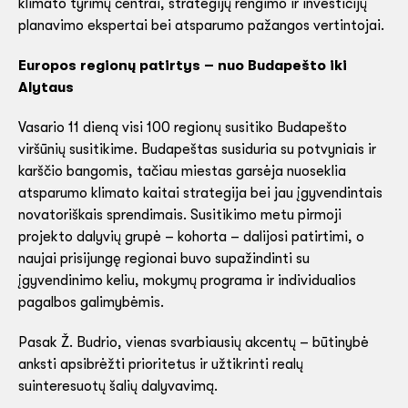
klimato tyrimų centrai, strategijų rengimo ir investicijų
planavimo ekspertai bei atsparumo pažangos vertintojai.
Europos regionų patirtys – nuo Budapešto iki
Alytaus
Vasario 11 dieną visi 100 regionų susitiko Budapešto
viršūnių susitikime. Budapeštas susiduria su potvyniais ir
karščio bangomis, tačiau miestas garsėja nuoseklia
atsparumo klimato kaitai strategija bei jau įgyvendintais
novatoriškais sprendimais. Susitikimo metu pirmoji
projekto dalyvių grupė – kohorta – dalijosi patirtimi, o
naujai prisijungę regionai buvo supažindinti su
įgyvendinimo keliu, mokymų programa ir individualios
pagalbos galimybėmis.
Pasak Ž. Budrio, vienas svarbiausių akcentų – būtinybė
anksti apsibrėžti prioritetus ir užtikrinti realų
suinteresuotų šalių dalyvavimą.