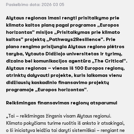
Paskelbimo data: 2026 03 05
Alytaus regionas imasi rengti prisitaikymo prie
klimato kaitos planą pagal programos „Europos
horizontas“ misijos „Prisitaikymas prie klimato
kaitos“ projektą „Pathways2Resilience“. Prie
plano rengimo prisijungia Alytaus regiono plėtros
taryba, Vytauto Didžiojo universitetas ir tyrimų,
dizaino bei komunikacijos agentūra „The Critical“.
Alytaus regionas – vienas iš 100 Europos regionų,
atrinktų dalyvauti projekte, kuris laikomas vienu
didžiausių kaskadinio finansavimo projektų
programoje „Europos horizontas“
.
Reikšmingas finansavimas regionų atsparumui
„Tai – reikšmingas žingsnis visam Alytaus regionui.
Klimato pokyčiams turime ruoštis iš anksto ir atsakingai,
o ši iniciatyva leidžia tai daryti sistemiškai – rengiant ne