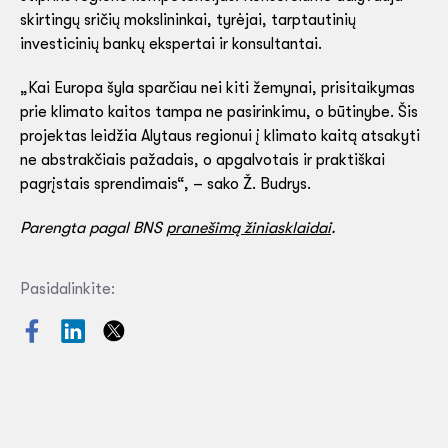
skirtingų sričių mokslininkai, tyrėjai, tarptautinių
investicinių bankų ekspertai ir konsultantai.
„Kai Europa šyla sparčiau nei kiti žemynai, prisitaikymas
prie klimato kaitos tampa ne pasirinkimu, o būtinybe. Šis
projektas leidžia Alytaus regionui į klimato kaitą atsakyti
ne abstrakčiais pažadais, o apgalvotais ir praktiškai
pagrįstais sprendimais“, – sako Ž. Budrys.
Parengta pagal BNS
pranešimą žiniasklaidai
.
Pasidalinkite: