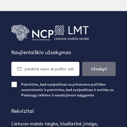
Naujienlaiškio užsakymas
Užsakyti
Patvirtinu, kad susipažinau su privatumo politikos
nuostatomis ir patvirtinu, kad susipažinau ir sutinku su
Paslaugų teikimo ir naudojimosi sąlygomis
Rekvizitai
Lietuvos mokslo taryba, biudžetinė įstaiga,